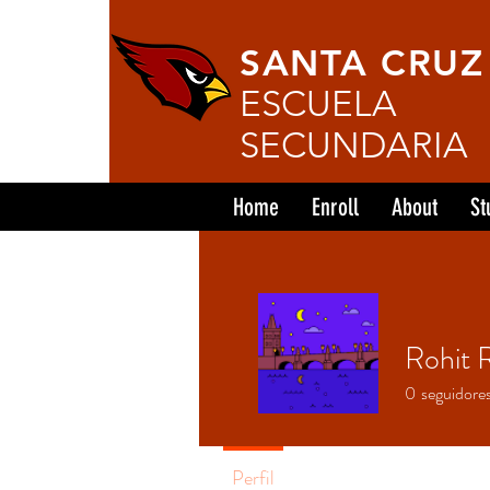
SANTA CRUZ
ESCUELA
SECUNDARIA
Home
Enroll
About
St
Rohit 
0
seguidore
Perfil