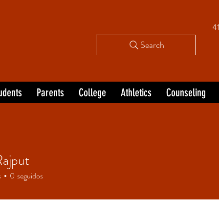
4
Search
udents
Parents
College
Athletics
Counseling
Rajput
s
0
seguidos