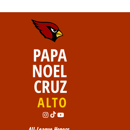
PAPA
NOEL
CRUZ
ALTO
All-League Honors