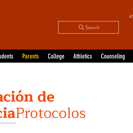
4
Search
udents
Parents
College
Athletics
Counseling
ción de
ia
Protocolos