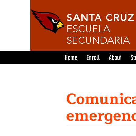
SANTA CRUZ
ESCUELA
SECUNDARIA
Home
Enroll
About
St
Comunica
emergenc