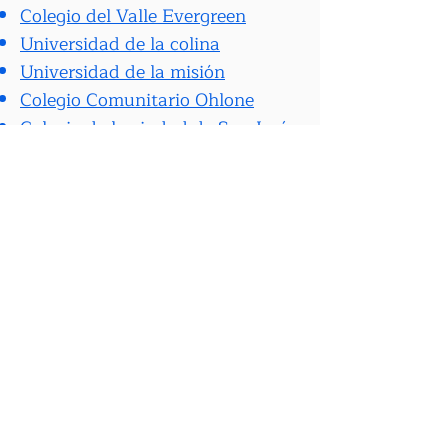
Colegio del Valle Evergreen
Universidad de la colina
Universidad de la misión
Colegio Comunitario Ohlone
Colegio de la ciudad de San José
Universidad del Valle Oeste
Columna
Búsqueda de
lege:
Consejo de Educación Superior
collegenavigator.com
collegedata.com
Asociación. de colegios
independientes de California